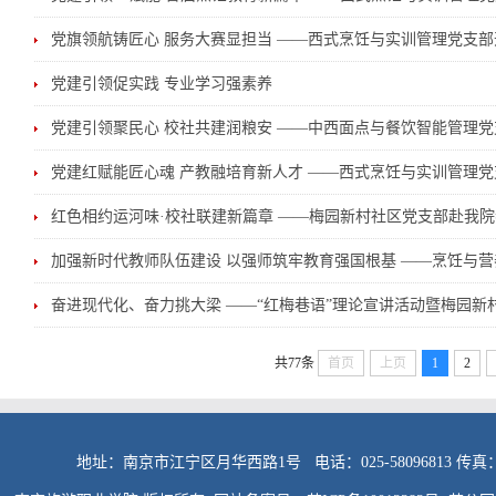
党旗领航铸匠心 服务大赛显担当 ——西式烹饪与实训管理党支
党建引领促实践 专业学习强素养
党建引领聚民心 校社共建润粮安 ——中西面点与餐饮智能管理党
党建红赋能匠心魂 产教融培育新人才 ——西式烹饪与实训管理
红色相约运河味·校社联建新篇章 ——梅园新村社区党支部赴我院
加强新时代教师队伍建设 以强师筑牢教育强国根基 ——烹饪与
奋进现代化、奋力挑大梁 ——“红梅巷语”理论宣讲活动暨梅园
共77条
首页
上页
1
2
地址：南京市江宁区月华西路1号 电话：025-58096813 传真：025