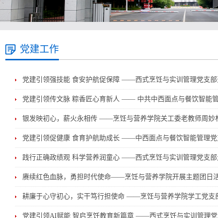
党建工作
党建引领强技能 食安护航促保障 ——西式烹饪与实训管理党支
党建引领传文脉 粽香匠心育新人 —— 中共中西面点与餐饮智能
银发映初心，薪火永相传 ——烹饪与营养学院关工委老教师周妙
党建引领促健康 食育护航助成长 ——中西面点与餐饮智能管理党
践行正确政绩观 科学营养润童心 ——西式烹饪与实训管理党支
赓续红色血脉，勇担时代使命——烹饪与营养学院开展主题团日
耕廉于心守初心，实干笃行担使命 ——烹饪与营养学院学工党支
党建引领AI赋能 智启烹饪教育新篇章 ——西式烹饪与实训管理党