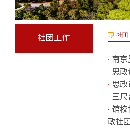
社团
社团工作
南京
思政
思政
三尺
馆校
政社