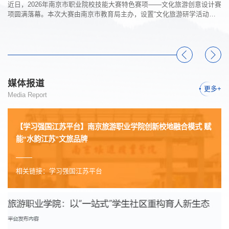
能”
近日，2026年南京市职业院校技能大赛特色赛项——文化旅游创意设计赛
为
布
项圆满落幕。本次大赛由南京市教育局主办，设置“文化旅游研学活动策
作
划”和“文化旅游创意衍生产品设计”两个赛道，共吸引全市17所中职、高职
展
号
及本科院校的65件作品参赛。经过初赛与决赛两轮激烈角逐，共计41件作
行
烹
品获奖。 旅游管理学院师生团队凭借扎实的专业功底与出色的创意表
集
能
达，共有4件作品脱颖而出，斩获一等奖1项、二等奖1项，三等奖2项，充
省
分展现了系部在文旅创意人才培养方面的硬核实力。...
类
媒体报道
更多+
Media Report
【学习强国江苏平台】南京旅游职业学院创新校地融合模式 赋
能“水韵江苏”文旅品牌
相关链接：学习强国江苏平台