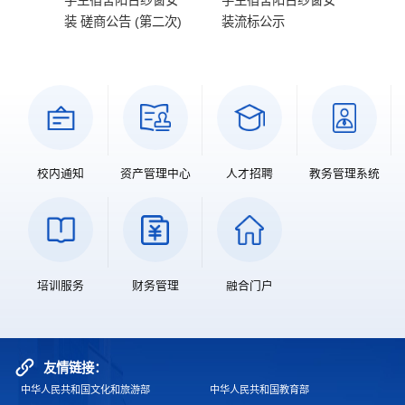
院
学生宿舍阳台纱窗安
学生宿舍阳台纱窗安
南京
舍家具
装 磋商公告 (第二次)
装流标公示
20
访服务
...
校内通知
资产管理中心
人才招聘
教务管理系统
培训服务
财务管理
融合门户
友情链接：
中华人民共和国文化和旅游部
中华人民共和国教育部