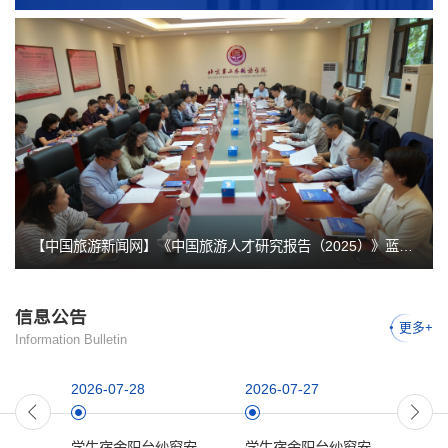
的多位专家学者、企业代表及蓝皮书研创团队齐聚现场，共探数智
时代文旅产业转型路径和旅游人才培养新模式，助力文旅行业高质
量发展。北京第二外国语学院校长计金标，社会科学文献出版社总
编辑耿显家，...
【中国旅游新闻网】《中国旅游人才研究报告（2025）》蓝皮书： 旅游企业岗位需求呈...
信息公告
更多+
Information Bulletin
2026-07-28
2026-07-27
202