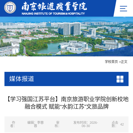
学校首页
>
正文
媒体报道
【学习强国江苏平台】南京旅游职业学院创新校地
融合模式 赋能“水韵江苏”文旅品牌
作
编辑：李蓉
审
发布时间：2026-
点击
42
者：
蓉
核：
06-30
数：