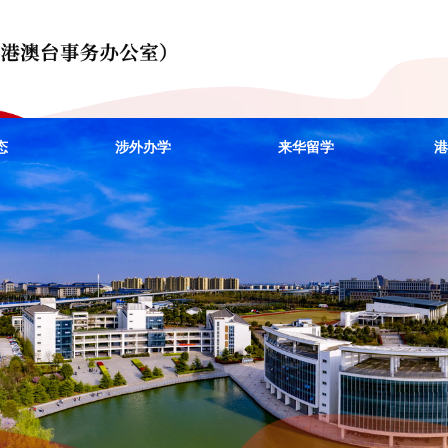
态
涉外办学
来华留学
港