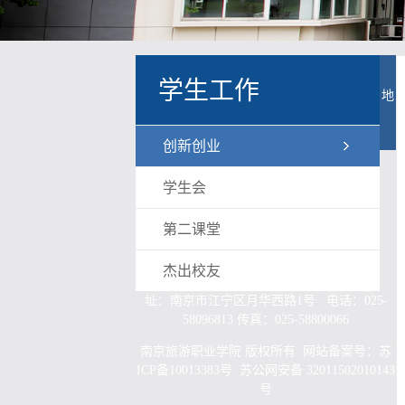
学生工作
地
创新创业
学生会
第二课堂
杰出校友
址：南京市江宁区月华西路1号 电话：025-
58096813 传真：025-58800066
南京旅游职业学院 版权所有
网站备案号：苏
ICP备10013383号
苏公网安备 32011502010143
号