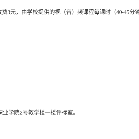
）收费3元，由学校提供的视（音）频课程
每课时（40-45分
职业学院2号教学楼一楼评标室。