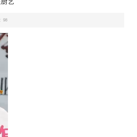
核厨艺
：
98