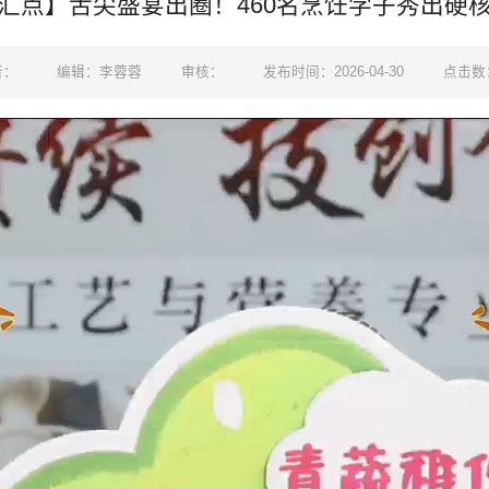
汇点】舌尖盛宴出圈！460名烹饪学子秀出硬
者：
编辑：李蓉蓉
审核：
发布时间：2026-04-30
点击数