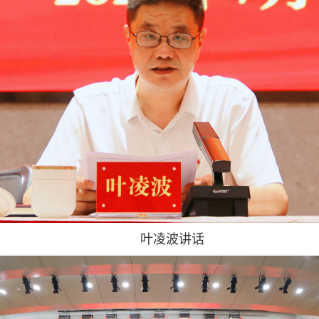
叶凌波讲话