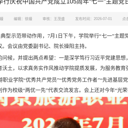
举行庆祝中国共产党成立105周年“七一”主题党
嫚
编辑：徐嫚
审核：王茂盛
发布时间：2026-07-01
点
进典型示范带动作用，7月1日下午，学院举行“七一”主
议。会议由党委副书记、院长操阳主持。
的问候，并提出两点希望：一是深学笃行习近平党建思想
育沃土，
以求真务实作风推动学院提质发展，
为服务教育
职业学院“优秀共产党员”“优秀党务工作者”“先进基层
作为校级“两优一先”代表交流发言。会上还对今年“光荣