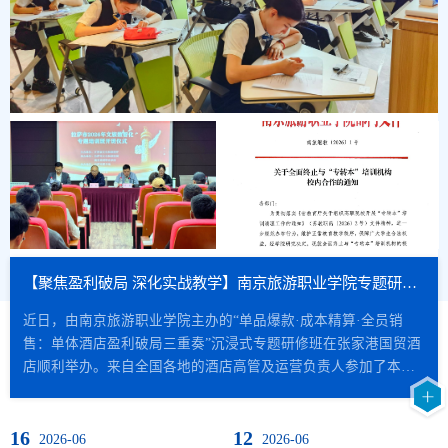
【聚焦盈利破局 深化实战教学】南京旅游职业学院专题研修班在张家港成功举办
近日，由南京旅游职业学院主办的“单品爆款·成本精算·全员销
售：单体酒店盈利破局三重奏”沉浸式专题研修班在张家港国贸酒
店顺利举办。来自全国各地的酒店高管及运营负责人参加了本次
学习。本次研修班聚焦单体酒店盈利能力提升，通过主题授课、
案例剖析、实战观摩、互动研讨等多元形式，帮助学员系统掌握
16
12
从产品到商品、从成本到利润、从任务到动力的实战方法。深度
2026-06
2026-06