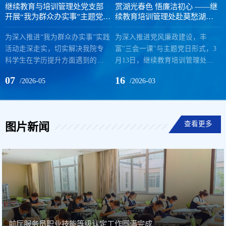
继续教育与培训管理处党支部
赏湖光春色 悟廉洁初心 ——继
开展“我为群众办实事”主题党日
续教育培训管理处赴莫愁湖开
活动 ——2026级“专接本”系列
展廉政主题党日活动
现场咨询会
为深入推进“我为群众办实事”实践
为深入推进党风廉政建设，丰
活动走深走实，切实解决我院专
富"三会一课"与主题党日形式，3
科学生在学历提升方面遇到的政
月13日，继续教育培训管理处全
策不清、渠道不明等实际困难，
体党员赴南京莫愁湖公园，开展
07
16
/2026-05
/2026-03
继续教育与培训管理处（继续教
以"赏湖光春色、悟廉洁初心"为主
育学院）党支部于4月28日、4月
题的实境式党日活动。在春日湖
29日及5月6日中午，在学生食堂
光与人文胜景中，全体党员接受
门口连续举办了三场“我为群众办
了一场沉浸式廉洁文化教育。莫
查看更多
图片新闻
实事”暨2026级“专接本”现场咨询
愁湖素有“江南第一名湖”美誉，不
主题党日活动。本次活动聚焦
仅是金陵名胜，更是南京廉洁文
2024级（大二）在校生学历提升
化教育的重要阵地。活动中，全
需求，重点介绍了与南京师范大
体党员首先参观了公园内的“石说
学合作的公共事业管理专业“专接
清廉”廉政教育赏石展馆。展馆以
本”项目。活动现场，党员教师设
天然戈壁石为载体，精心布置“...
立“...
前厅服务员职业技能等级认定工作圆满完成