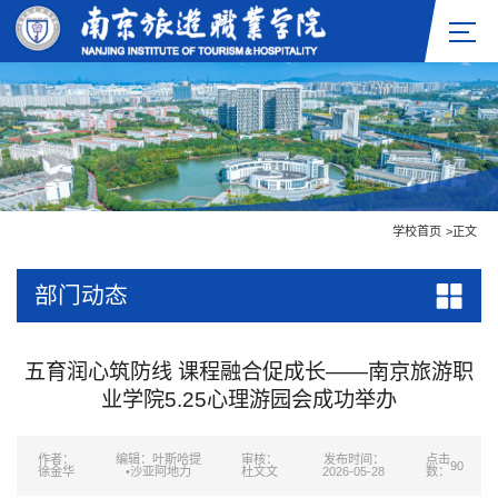
学校首页
>
正文
部门动态
五育润心筑防线 课程融合促成长——南京旅游职
业学院5.25心理游园会成功举办
作者：
编辑：叶斯哈提
审核：
发布时间：
点击
90
徐金华
•沙亚阿地力
杜文文
2026-05-28
数：