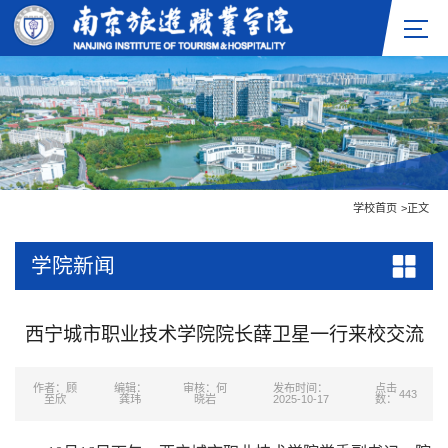
学校首页
>
正文
学院新闻
西宁城市职业技术学院院长薛卫星一行来校交流
作者：顾
编辑：
审核：何
发布时间：
点击
443
至欣
龚玮
晓岩
2025-10-17
数：