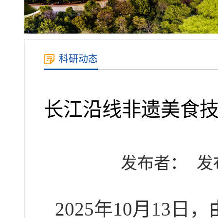
科研动态
长江沿线非遗美食
发布者：
发布
2025
年
10
月
13
日，